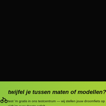
twijfel je tussen maten of modellen
test 'm gratis in ons testcentrum — wij stellen jouw droomfiets op 