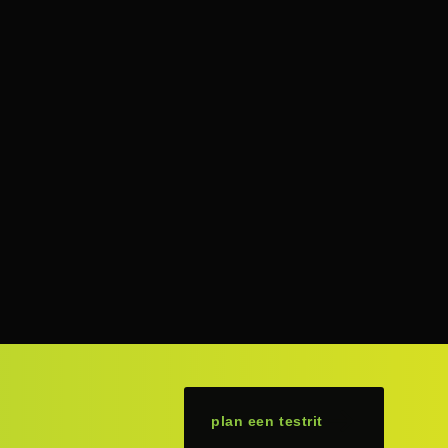
0
jwel volledig afgemonteerd bij je thuis
n onze winkel in dalen
laats
door opgeleide fietstechnici
plan een testrit