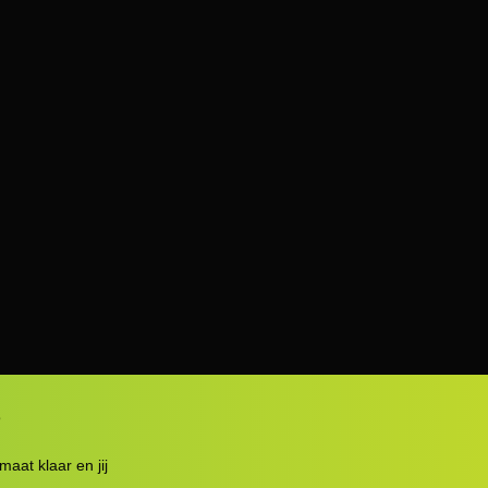
€
3.199,0
Niet op voorraad
95% rijklaar geleverd
— vri
gratis bezorgd
of ophalen i
onderhoud in eigen werkp
?
maat klaar en jij