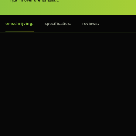
rijdt 'm over drents asfalt.
omschrijving:
specificaties:
reviews:
De Reaction Hybrid Pro is een Bosch e-mountainbike die z’n beri
sierlijke frame is opgebouwd rond een Bosch CX-aandrijflijn, i
legendarisch betrouwbare Shimano XT 12-speed transmissie br
over op het achterwiel. Vanwege het brede bereik kom je nergen
krachtige vierzuigerremmen van Shimano verzorgen het vertra
het rollen. In combinatie met de makkelijk instelbare luchtgev
millimeter op de kleine maten en de Easy Entry-modellen) zijn 