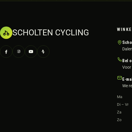
WINKE
SCHOLTEN CYCLING
Scho
Dalen
Bel 
Voor 
E-ma
We re
Ma
Di – Vr
Za
Zo